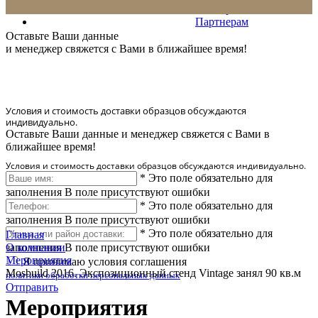
Сервис
Партнерам
* Количество доставляемых образцов ограничено в 6 шт.
Оставьте Ваши данные
и менеджер свяжется с Вами в ближайшее время!
Условия и стоимость доставки образцов обсуждаются
индивидуально.
Оставьте Ваши данные и менеджер свяжется с Вами в
ближайшее время!
Условия и стоимость доставки образцов обсуждаются индивидуально.
*
Это поле обязательно для
заполнения
В поле присутствуют ошибки
*
Это поле обязательно для
заполнения
В поле присутствуют ошибки
*
Это поле обязательно для
Главная
заполнения
О компании
В поле присутствуют ошибки
Мероприятия
Я принимаю условия соглашения
Mosbuild 2016. Экспозиционный стенд Vintage занял 90 кв.м
политики обработки персональных данных
Отправить
Мероприятия