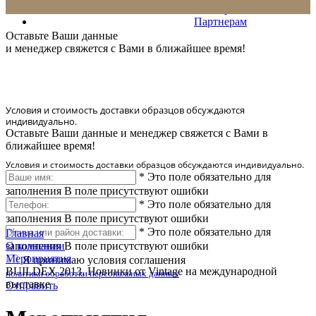
Сервис
Партнерам
* Количество доставляемых образцов ограничено в 6 шт.
Оставьте Ваши данные
и менеджер свяжется с Вами в ближайшее время!
Условия и стоимость доставки образцов обсуждаются
индивидуально.
Оставьте Ваши данные и менеджер свяжется с Вами в
ближайшее время!
Условия и стоимость доставки образцов обсуждаются индивидуально.
*
Это поле обязательно для
заполнения
В поле присутствуют ошибки
*
Это поле обязательно для
заполнения
В поле присутствуют ошибки
*
Это поле обязательно для
Главная
заполнения
О компании
В поле присутствуют ошибки
Мероприятия
Я принимаю условия соглашения
BUILDEX 2013. Новинки от Vintage на международной
политики обработки персональных данных
выставке
Отправить