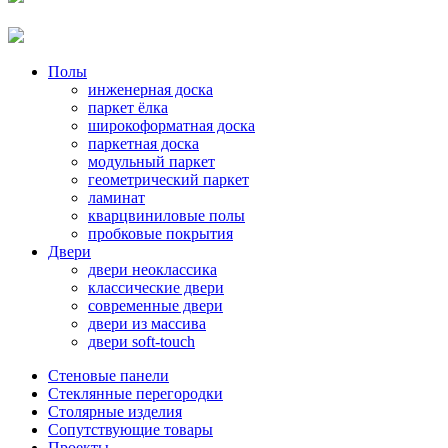
Полы
инженерная доска
паркет ёлка
широкоформатная доска
паркетная доска
модульный паркет
геометрический паркет
ламинат
кварцвиниловые полы
пробковые покрытия
Двери
двери неоклассика
классические двери
современные двери
двери из массива
двери soft-touch
Стеновые панели
Стеклянные перегородки
Столярные изделия
Сопутствующие товары
Проекты