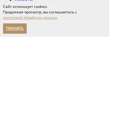
Сервис
Сайт использует cookies.
доставка и оплата
Продолжая просмотр, вы соглашаетесь с
напольные покрытия
политикой обработки данных
.
межкомнатные двери
ПРИНЯТЬ
Спецпредложения
Партнерам
О компании
новости
мероприятия
карьера
написать нам
Помощь в выборе
Адреса салонов
политика конфиденциальности
Указанные на сайте цены носят
исключительно