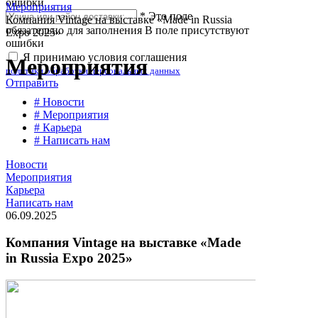
ошибки
Мероприятия
*
Это поле
Компания Vintage на выставке «Made in Russia
обязательно для заполнения
В поле присутствуют
Expo 2025»
ошибки
Я принимаю условия соглашения
Мероприятия
политики обработки персональных данных
Отправить
# Новости
# Мероприятия
# Карьера
# Написать нам
Новости
Мероприятия
Карьера
Написать нам
06.09.2025
Компания Vintage на выставке «Made
in Russia Expo 2025»