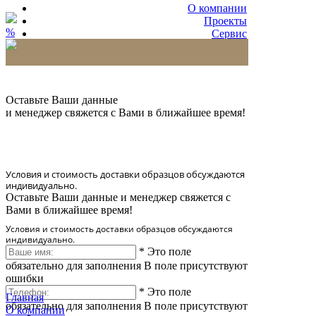
О компании
Проекты
%
Сервис
Партнерам
* Количество доставляемых образцов ограничено
в 6 шт.
Оставьте Ваши данные
и менеджер свяжется с Вами в ближайшее время!
Условия и стоимость доставки образцов обсуждаются
индивидуально.
Оставьте Ваши данные и менеджер свяжется с
Вами в ближайшее время!
Условия и стоимость доставки образцов обсуждаются
индивидуально.
*
Это поле
обязательно для заполнения
В поле присутствуют
ошибки
*
Это поле
Главная
обязательно для заполнения
В поле присутствуют
О компании