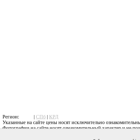
написать нам
Регион:
МСК
|
СПб
|
КРД
Указанные на сайте цены носят исключительно ознакомительны
Фотографии на сайте носят ознакомительный характер и не поз
Дополнительную информацию о товаре уточняйте у менеджеров
Copyright © Vintage — фирменная сеть салонов в Москве, двери