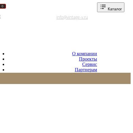
0
0
Каталог
Адреса салонов
info@vintage-v.ru
О компании
Проекты
Сервис
Партнерам