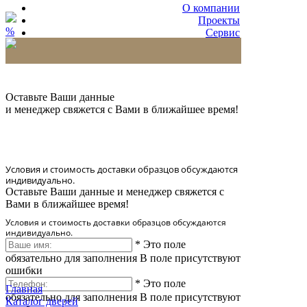
О компании
Проекты
%
Сервис
Партнерам
* Количество доставляемых образцов ограничено
в 6 шт.
Оставьте Ваши данные
и менеджер свяжется с Вами в ближайшее время!
Условия и стоимость доставки образцов обсуждаются
индивидуально.
Оставьте Ваши данные и менеджер свяжется с
Вами в ближайшее время!
Условия и стоимость доставки образцов обсуждаются
индивидуально.
*
Это поле
обязательно для заполнения
В поле присутствуют
ошибки
*
Это поле
Главная
обязательно для заполнения
В поле присутствуют
Каталог дверей