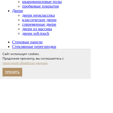
кварцвиниловые полы
пробковые покрытия
Двери
двери неоклассика
классические двери
современные двери
двери из массива
двери soft-touch
Стеновые панели
Стеклянные перегородки
Столярные изделия
Сайт использует cookies.
Сопутствующие товары
Продолжая просмотр, вы соглашаетесь с
Проекты
политикой обработки данных
.
Сервис
доставка и оплата
ПРИНЯТЬ
напольные покрытия
межкомнатные двери
Спецпредложения
Партнерам
О компании
новости
мероприятия
карьера