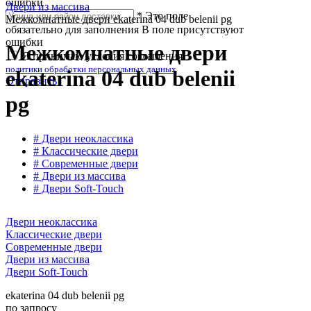
ошибки
Двери из массива
*
Это поле
Межкомнатные двери ekaterina 04 dub belenii pg
обязательно для заполнения
В поле присутствуют
ошибки
Межкомнатные двери
Я принимаю условия соглашения
политики обработки персональных данных
ekaterina 04 dub belenii
Отправить
pg
# Двери неоклассика
# Классические двери
# Современные двери
# Двери из массива
# Двери Soft-Touch
Двери неоклассика
Классические двери
Современные двери
Двери из массива
Двери Soft-Touch
ekaterina 04 dub belenii pg
по запросу