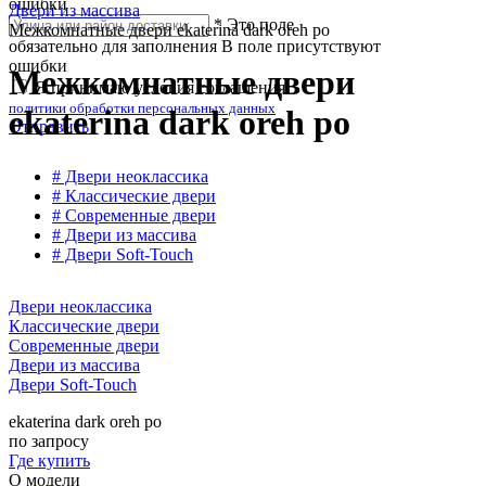
ошибки
Двери из массива
*
Это поле
Межкомнатные двери ekaterina dark oreh po
обязательно для заполнения
В поле присутствуют
ошибки
Межкомнатные двери
Я принимаю условия соглашения
политики обработки персональных данных
ekaterina dark oreh po
Отправить
# Двери неоклассика
# Классические двери
# Современные двери
# Двери из массива
# Двери Soft-Touch
Двери неоклассика
Классические двери
Современные двери
Двери из массива
Двери Soft-Touch
ekaterina dark oreh po
по запросу
Где купить
О модели