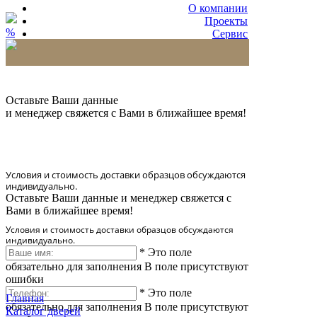
О компании
Проекты
%
Сервис
Партнерам
* Количество доставляемых образцов ограничено
в 6 шт.
Оставьте Ваши данные
и менеджер свяжется с Вами в ближайшее время!
Условия и стоимость доставки образцов обсуждаются
индивидуально.
Оставьте Ваши данные и менеджер свяжется с
Вами в ближайшее время!
Условия и стоимость доставки образцов обсуждаются
индивидуально.
*
Это поле
обязательно для заполнения
В поле присутствуют
ошибки
*
Это поле
Главная
обязательно для заполнения
В поле присутствуют
Каталог дверей