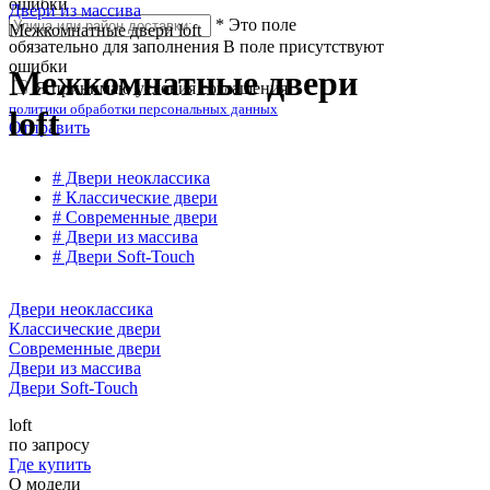
ошибки
Двери из массива
*
Это поле
Межкомнатные двери loft
обязательно для заполнения
В поле присутствуют
ошибки
Межкомнатные двери
Я принимаю условия соглашения
политики обработки персональных данных
loft
Отправить
# Двери неоклассика
# Классические двери
# Современные двери
# Двери из массива
# Двери Soft-Touch
Двери неоклассика
Классические двери
Современные двери
Двери из массива
Двери Soft-Touch
loft
по запросу
Где купить
О модели