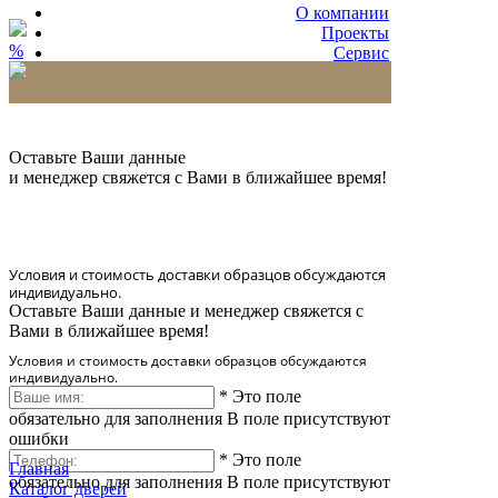
О компании
Проекты
%
Сервис
Партнерам
* Количество доставляемых образцов ограничено
в 6 шт.
Оставьте Ваши данные
и менеджер свяжется с Вами в ближайшее время!
Условия и стоимость доставки образцов обсуждаются
индивидуально.
Оставьте Ваши данные и менеджер свяжется с
Вами в ближайшее время!
Условия и стоимость доставки образцов обсуждаются
индивидуально.
*
Это поле
обязательно для заполнения
В поле присутствуют
ошибки
*
Это поле
Главная
обязательно для заполнения
В поле присутствуют
Каталог дверей