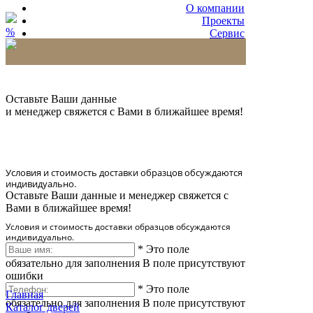
О компании
Проекты
%
Сервис
Партнерам
* Количество доставляемых образцов ограничено
в 6 шт.
Оставьте Ваши данные
и менеджер свяжется с Вами в ближайшее время!
Условия и стоимость доставки образцов обсуждаются
индивидуально.
Оставьте Ваши данные и менеджер свяжется с
Вами в ближайшее время!
Условия и стоимость доставки образцов обсуждаются
индивидуально.
*
Это поле
обязательно для заполнения
В поле присутствуют
ошибки
*
Это поле
Главная
обязательно для заполнения
В поле присутствуют
Каталог дверей