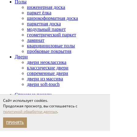
Полы
инженерная доска
паркет ёлка
широкоформатная доска
паркетная доска
модульный паркет
геометрический паркет
ламинат
кварцвиниловые полы
пробковые покрытия
Двери
двери неоклассика
классические двери
современные двери
двери из массива
двери soft-touch
Стеновые панели
Стеклянные перегородки
Сайт использует cookies.
Столярные изделия
Продолжая просмотр, вы соглашаетесь с
Сопутствующие товары
политикой обработки данных
.
Проекты
Сервис
ПРИНЯТЬ
доставка и оплата
напольные покрытия