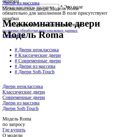
ошибки
Двери из массива
*
Это поле
Межкомнатные двери Модель Roma
обязательно для заполнения
В поле присутствуют
ошибки
Межкомнатные двери
Я принимаю условия соглашения
политики обработки персональных данных
Модель Roma
Отправить
# Двери неоклассика
# Классические двери
# Современные двери
# Двери из массива
# Двери Soft-Touch
Двери неоклассика
Классические двери
Современные двери
Двери из массива
Двери Soft-Touch
Модель Roma
по запросу
Где купить
О модели