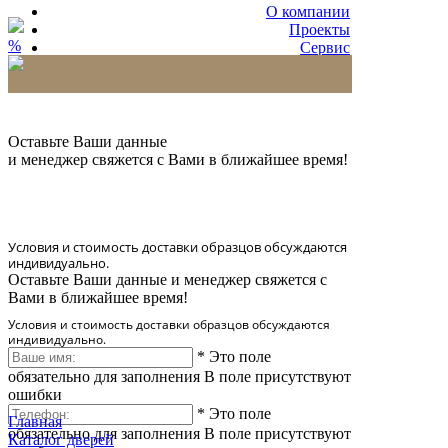
О компании
Проекты
%
Сервис
Партнерам
* Количество доставляемых образцов ограничено
в 6 шт.
Оставьте Ваши данные
и менеджер свяжется с Вами в ближайшее время!
Условия и стоимость доставки образцов обсуждаются
индивидуально.
Оставьте Ваши данные и менеджер свяжется с
Вами в ближайшее время!
Условия и стоимость доставки образцов обсуждаются
индивидуально.
*
Это поле
обязательно для заполнения
В поле присутствуют
ошибки
*
Это поле
Главная
обязательно для заполнения
В поле присутствуют
Каталог дверей