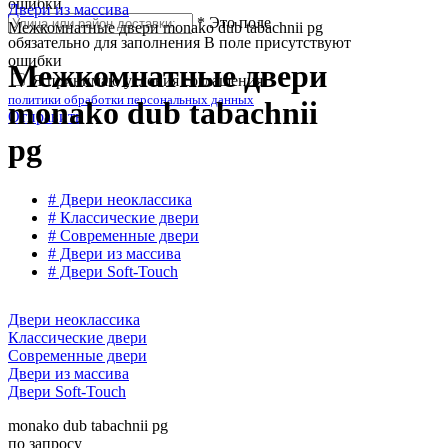
ошибки
Двери из массива
*
Это поле
Межкомнатные двери monako dub tabachnii pg
обязательно для заполнения
В поле присутствуют
ошибки
Межкомнатные двери
Я принимаю условия соглашения
политики обработки персональных данных
monako dub tabachnii
Отправить
pg
# Двери неоклассика
# Классические двери
# Современные двери
# Двери из массива
# Двери Soft-Touch
Двери неоклассика
Классические двери
Современные двери
Двери из массива
Двери Soft-Touch
monako dub tabachnii pg
по запросу