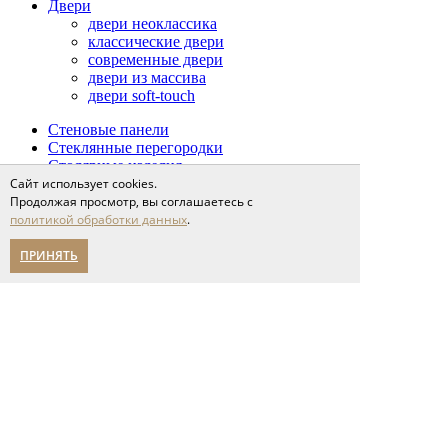
Двери
двери неоклассика
классические двери
современные двери
двери из массива
двери soft-touch
Стеновые панели
Стеклянные перегородки
Столярные изделия
Сопутствующие товары
Сайт использует cookies.
Проекты
Продолжая просмотр, вы соглашаетесь с
Сервис
политикой обработки данных
.
доставка и оплата
напольные покрытия
ПРИНЯТЬ
межкомнатные двери
Спецпредложения
Партнерам
О компании
новости
мероприятия
карьера
написать нам
Помощь в выборе