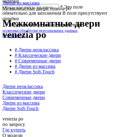
ошибки
Двери из массива
*
Это поле
Межкомнатные двери venezia po
обязательно для заполнения
В поле присутствуют
ошибки
Межкомнатные двери
Я принимаю условия соглашения
политики обработки персональных данных
venezia po
Отправить
# Двери неоклассика
# Классические двери
# Современные двери
# Двери из массива
# Двери Soft-Touch
Двери неоклассика
Классические двери
Современные двери
Двери из массива
Двери Soft-Touch
venezia po
по запросу
Где купить
О модели