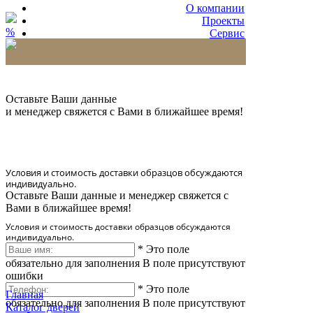
О компании
Проекты
%
Сервис
Партнерам
* Количество доставляемых образцов ограничено
в 6 шт.
Оставьте Ваши данные
и менеджер свяжется с Вами в ближайшее время!
Условия и стоимость доставки образцов обсуждаются
индивидуально.
Оставьте Ваши данные и менеджер свяжется с
Вами в ближайшее время!
Условия и стоимость доставки образцов обсуждаются
индивидуально.
*
Это поле
обязательно для заполнения
В поле присутствуют
ошибки
*
Это поле
Главная
обязательно для заполнения
В поле присутствуют
Каталог дверей