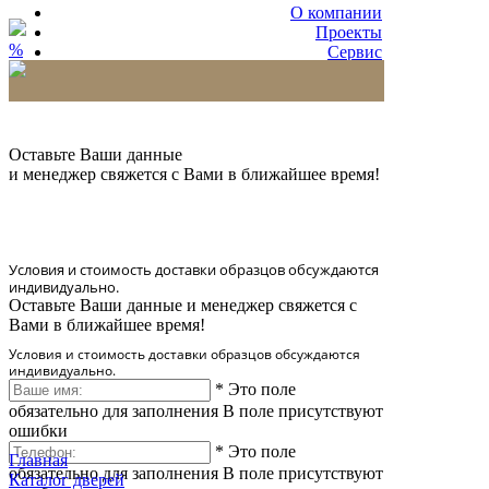
О компании
Проекты
%
Сервис
Партнерам
* Количество доставляемых образцов ограничено
в 6 шт.
Оставьте Ваши данные
и менеджер свяжется с Вами в ближайшее время!
Условия и стоимость доставки образцов обсуждаются
индивидуально.
Оставьте Ваши данные и менеджер свяжется с
Вами в ближайшее время!
Условия и стоимость доставки образцов обсуждаются
индивидуально.
*
Это поле
обязательно для заполнения
В поле присутствуют
ошибки
*
Это поле
Главная
обязательно для заполнения
В поле присутствуют
Каталог дверей