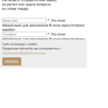
на расчет или задать вопросы
по этому товару
*
Это поле
обязательно для заполнения
В поле присутствуют
ошибки
*
Это поле
обязательно для заполнения
В поле присутствуют
ошибки
Сайт использует cookies.
*
Это поле
Продолжая просмотр, вы соглашаетесь с
обязательно для заполнения
В поле присутствуют
политикой обработки данных
.
ошибки
ПРИНЯТЬ
*
Это поле обязательно
для заполнения
Сообщение слишком короткое
Я принимаю условия соглашения
политики обработки персональных данных