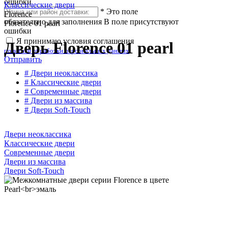
ошибки
Классические двери
*
Это поле
Florence
обязательно для заполнения
В поле присутствуют
Florence 01 pearl
ошибки
Я принимаю условия соглашения
Дверь Florence 01 pearl
политики обработки персональных данных
Отправить
# Двери неоклассика
# Классические двери
# Современные двери
# Двери из массива
# Двери Soft-Touch
Двери неоклассика
Классические двери
Современные двери
Двери из массива
Двери Soft-Touch