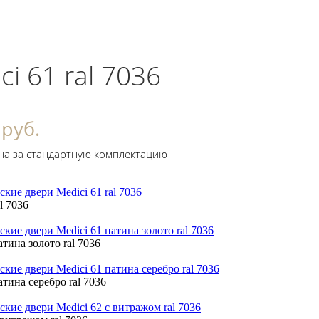
ci 61 ral 7036
 руб.
на за стандартную комплектацию
l 7036
атина золото ral 7036
атина серебро ral 7036