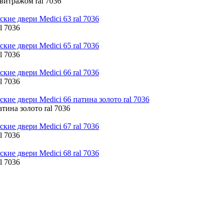
 витражом ral 7036
l 7036
l 7036
l 7036
атина золото ral 7036
l 7036
l 7036