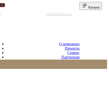
0
0
Каталог
Адреса салонов
info@vintage-v.ru
О компании
Проекты
Сервис
Партнерам