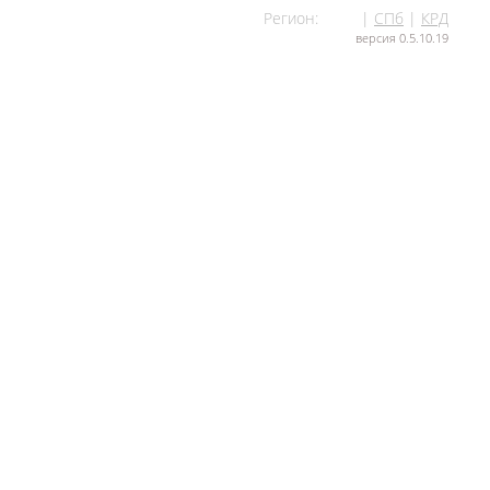
Регион:
МСК
|
СПб
|
КРД
версия 0.5.10.19