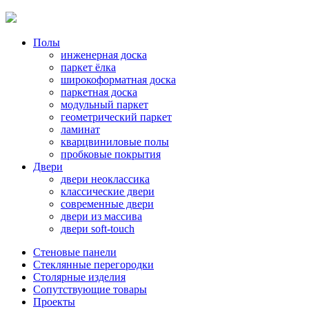
Полы
инженерная доска
паркет ёлка
широкоформатная доска
паркетная доска
модульный паркет
геометрический паркет
ламинат
кварцвиниловые полы
пробковые покрытия
Двери
двери неоклассика
классические двери
современные двери
двери из массива
двери soft-touch
Стеновые панели
Стеклянные перегородки
Столярные изделия
Сопутствующие товары
Проекты