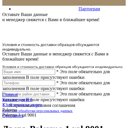
Сервис
Партнерам
* Количество доставляемых образцов ограничено в 6 шт.
Оставьте Ваши данные
и менеджер свяжется с Вами в ближайшее время!
Условия и стоимость доставки образцов обсуждаются
индивидуально.
Оставьте Ваши данные и менеджер свяжется с Вами в
ближайшее время!
Условия и стоимость доставки образцов обсуждаются индивидуально.
*
Это поле обязательно для
заполнения
В поле присутствуют ошибки
*
Это поле обязательно для
заполнения
В поле присутствуют ошибки
*
Это поле обязательно для
Главная
заполнения
Каталог дверей
В поле присутствуют ошибки
Классические двери
Я принимаю условия соглашения
Palermo
политики обработки персональных данных
Palermo 1 ral 9001
Отправить