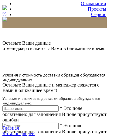
О компании
Проекты
%
Сервис
Партнерам
* Количество доставляемых образцов ограничено
в 6 шт.
Оставьте Ваши данные
и менеджер свяжется с Вами в ближайшее время!
Условия и стоимость доставки образцов обсуждаются
индивидуально.
Оставьте Ваши данные и менеджер свяжется с
Вами в ближайшее время!
Условия и стоимость доставки образцов обсуждаются
индивидуально.
*
Это поле
обязательно для заполнения
В поле присутствуют
ошибки
*
Это поле
Главная
обязательно для заполнения
В поле присутствуют
Каталог дверей