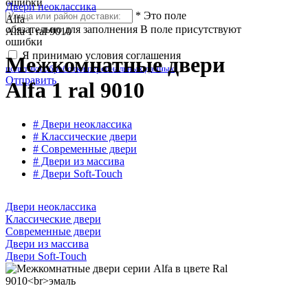
ошибки
Двери неоклассика
*
Это поле
Alfa
обязательно для заполнения
В поле присутствуют
Alfa 1 ral 9010
ошибки
Я принимаю условия соглашения
Межкомнатные двери
политики обработки персональных данных
Отправить
Alfa 1 ral 9010
# Двери неоклассика
# Классические двери
# Современные двери
# Двери из массива
# Двери Soft-Touch
Двери неоклассика
Классические двери
Современные двери
Двери из массива
Двери Soft-Touch