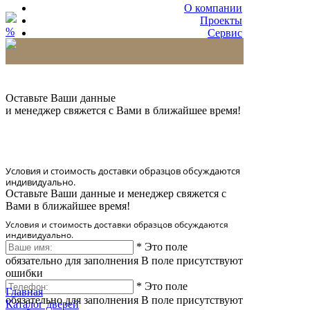
О компании
Проекты
%
Сервис
Партнерам
* Количество доставляемых образцов ограничено
в 6 шт.
Оставьте Ваши данные
и менеджер свяжется с Вами в ближайшее время!
Условия и стоимость доставки образцов обсуждаются
индивидуально.
Оставьте Ваши данные и менеджер свяжется с
Вами в ближайшее время!
Условия и стоимость доставки образцов обсуждаются
индивидуально.
*
Это поле
обязательно для заполнения
В поле присутствуют
ошибки
*
Это поле
Главная
обязательно для заполнения
В поле присутствуют
Каталог дверей