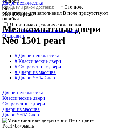
ошибки
Двери неоклассика
*
Это поле
Neo
обязательно для заполнения
В поле присутствуют
Neo 1501 pearl
ошибки
Я принимаю условия соглашения
Межкомнатные двери
политики обработки персональных данных
Отправить
Neo 1501 pearl
# Двери неоклассика
# Классические двери
# Современные двери
# Двери из массива
# Двери Soft-Touch
Двери неоклассика
Классические двери
Современные двери
Двери из массива
Двери Soft-Touch