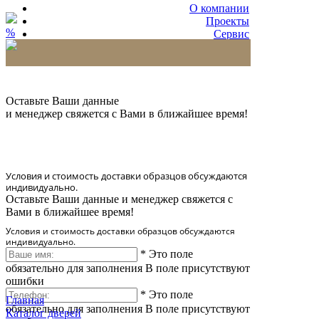
О компании
Проекты
%
Сервис
Партнерам
* Количество доставляемых образцов ограничено
в 6 шт.
Оставьте Ваши данные
и менеджер свяжется с Вами в ближайшее время!
Условия и стоимость доставки образцов обсуждаются
индивидуально.
Оставьте Ваши данные и менеджер свяжется с
Вами в ближайшее время!
Условия и стоимость доставки образцов обсуждаются
индивидуально.
*
Это поле
обязательно для заполнения
В поле присутствуют
ошибки
*
Это поле
Главная
обязательно для заполнения
В поле присутствуют
Каталог дверей