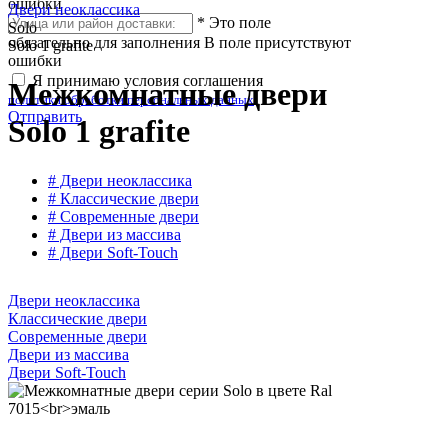
ошибки
Двери неоклассика
*
Это поле
Solo
обязательно для заполнения
В поле присутствуют
Solo 1 grafite
ошибки
Я принимаю условия соглашения
Межкомнатные двери
политики обработки персональных данных
Отправить
Solo 1 grafite
# Двери неоклассика
# Классические двери
# Современные двери
# Двери из массива
# Двери Soft-Touch
Двери неоклассика
Классические двери
Современные двери
Двери из массива
Двери Soft-Touch