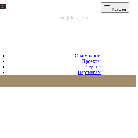
0
0
Каталог
Адреса салонов
info@vintage-v.ru
О компании
Проекты
Сервис
Партнерам