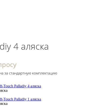
adiy 4 аляска
просу
на за стандартную комплектацию
ляска
ляска