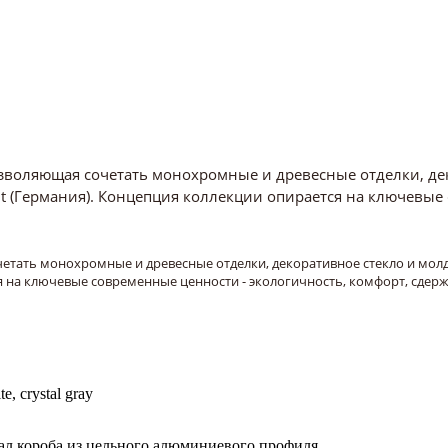
озволяющая сочетать монохромные и древесные отделки, де
 (Германия). Концепция коллекции опирается на ключевые 
четать монохромные и древесные отделки, декоративное стекло и мо
я на ключевые современные ценности - экологичность, комфорт, сдерж
e, crystal gray
ал короба из цельного алюминиевого профиля.