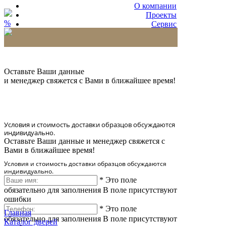
О компании
Проекты
%
Сервис
Партнерам
* Количество доставляемых образцов ограничено
в 6 шт.
Оставьте Ваши данные
и менеджер свяжется с Вами в ближайшее время!
Условия и стоимость доставки образцов обсуждаются
индивидуально.
Оставьте Ваши данные и менеджер свяжется с
Вами в ближайшее время!
Условия и стоимость доставки образцов обсуждаются
индивидуально.
*
Это поле
обязательно для заполнения
В поле присутствуют
ошибки
*
Это поле
Главная
обязательно для заполнения
В поле присутствуют
Каталог дверей