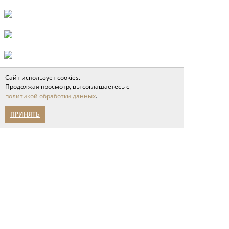
Сайт использует cookies.
Продолжая просмотр, вы соглашаетесь с
политикой обработки данных
.
Полы
ПРИНЯТЬ
инженерная доска
паркет ёлка
широкоформатная доска
паркетная доска
модульный паркет
геометрический паркет
ламинат
кварцвиниловые полы
пробковые покрытия
Двери
двери неоклассика
классические двери