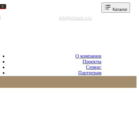
0
0
Каталог
Адреса салонов
info@vintage-v.ru
О компании
Проекты
Сервис
Партнерам