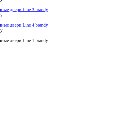
dy
dy