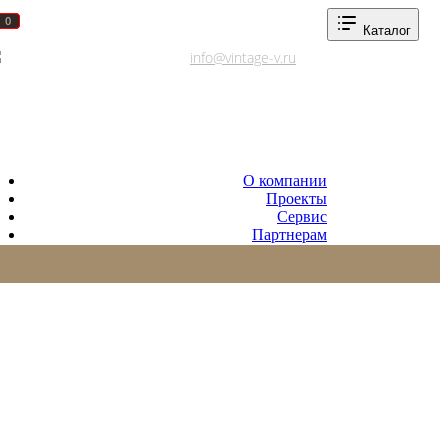
0
0
Каталог
Адреса салонов
info@vintage-v.ru
О компании
Проекты
Сервис
Партнерам