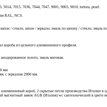
14, 7015, 7036, 7044, 7047, 9001, 9003, 9010, tortora, pearl.
гам RAL, NCS.
он / стекло, шпон / зеркало, эмаль по шпону / стекло, эмаль по 
ал короба из цельного алюминиевого профиля.
 анодированное золото, эмаль матовая.
00 мм
м, с зеркалом 2900 мм.
ый алюминиевый короб, 2 скрытые петли производства Италии в ц
ный магнитный замок AGB (Италия) wc сантехнический в цвете мат