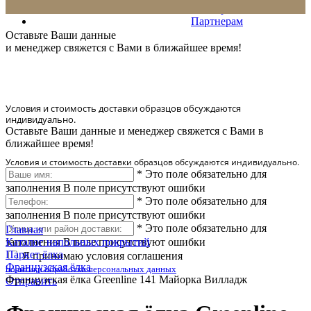
Сервис
Партнерам
* Количество доставляемых образцов ограничено в 6 шт.
Оставьте Ваши данные
и менеджер свяжется с Вами в ближайшее время!
Условия и стоимость доставки образцов обсуждаются
индивидуально.
Оставьте Ваши данные и менеджер свяжется с Вами в
ближайшее время!
Условия и стоимость доставки образцов обсуждаются индивидуально.
*
Это поле обязательно для
заполнения
В поле присутствуют ошибки
*
Это поле обязательно для
заполнения
В поле присутствуют ошибки
*
Это поле обязательно для
Главная
заполнения
Каталог напольных покрытий
В поле присутствуют ошибки
Паркет ёлка
Я принимаю условия соглашения
Французская ёлка
политики обработки персональных данных
Французская ёлка Greenline 141 Майорка Вилладж
Отправить