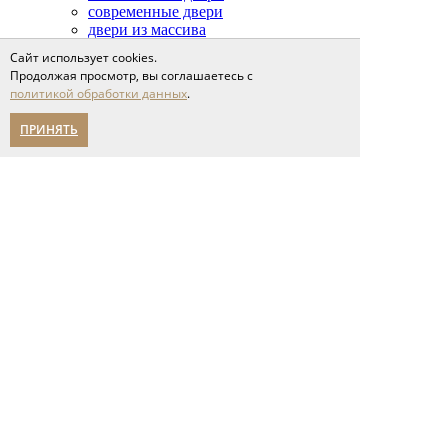
современные двери
двери из массива
двери soft-touch
Сайт использует cookies.
Продолжая просмотр, вы соглашаетесь с
Стеновые панели
политикой обработки данных
.
Стеклянные перегородки
Столярные изделия
ПРИНЯТЬ
Сопутствующие товары
Проекты
Сервис
доставка и оплата
напольные покрытия
межкомнатные двери
Спецпредложения
Партнерам
О компании
новости
мероприятия
карьера
написать нам
Помощь в выборе
Адреса салонов
политика конфиденциальности