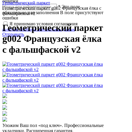
ошибки
Геометрический паркет
*
Это поле
Геометрический паркет g002 Французская ёлка с
обязательно для заполнения
В поле присутствуют
фальшфаской v2
ошибки
Я принимаю условия соглашения
Геометрический паркет
политики обработки персональных данных
Отправить
g002 Французская ёлка
с фальшфаской v2
Уложим Ваш пол «под ключ». Профессиональные
укладчики. Расширенная гарантия.