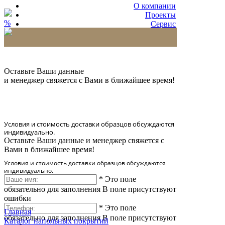
О компании
Проекты
%
Сервис
Партнерам
* Количество доставляемых образцов ограничено
в 6 шт.
Оставьте Ваши данные
и менеджер свяжется с Вами в ближайшее время!
Условия и стоимость доставки образцов обсуждаются
индивидуально.
Оставьте Ваши данные и менеджер свяжется с
Вами в ближайшее время!
Условия и стоимость доставки образцов обсуждаются
индивидуально.
*
Это поле
обязательно для заполнения
В поле присутствуют
ошибки
*
Это поле
Главная
обязательно для заполнения
В поле присутствуют
Каталог напольных покрытий