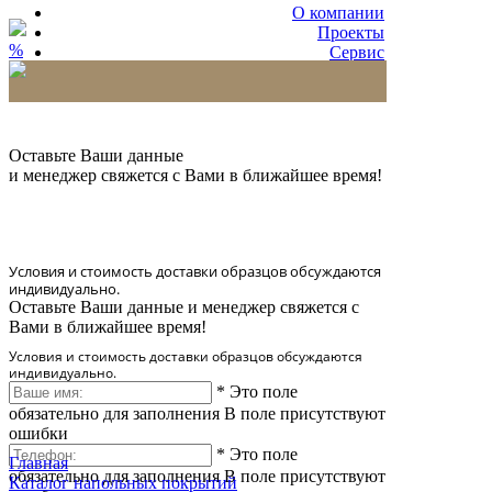
О компании
Проекты
%
Сервис
Партнерам
* Количество доставляемых образцов ограничено
в 6 шт.
Оставьте Ваши данные
и менеджер свяжется с Вами в ближайшее время!
Условия и стоимость доставки образцов обсуждаются
индивидуально.
Оставьте Ваши данные и менеджер свяжется с
Вами в ближайшее время!
Условия и стоимость доставки образцов обсуждаются
индивидуально.
*
Это поле
обязательно для заполнения
В поле присутствуют
ошибки
*
Это поле
Главная
обязательно для заполнения
В поле присутствуют
Каталог напольных покрытий