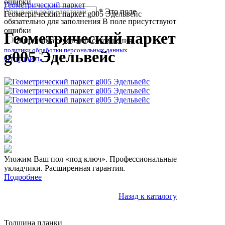
ошибки
Геометрический паркет
*
Это поле
Геометрический паркет g005 Эдельвейс
обязательно для заполнения
В поле присутствуют
ошибки
Геометрический паркет
Я принимаю условия соглашения
политики обработки персональных данных
g005 Эдельвейс
Отправить
Уложим Ваш пол «под ключ». Профессиональные
укладчики. Расширенная гарантия.
Подробнее
Назад к каталогу
Толщина планки