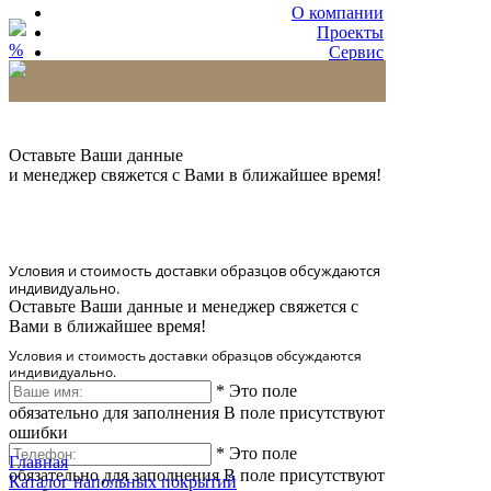
О компании
Проекты
%
Сервис
Партнерам
* Количество доставляемых образцов ограничено
в 6 шт.
Оставьте Ваши данные
и менеджер свяжется с Вами в ближайшее время!
Условия и стоимость доставки образцов обсуждаются
индивидуально.
Оставьте Ваши данные и менеджер свяжется с
Вами в ближайшее время!
Условия и стоимость доставки образцов обсуждаются
индивидуально.
*
Это поле
обязательно для заполнения
В поле присутствуют
ошибки
*
Это поле
Главная
обязательно для заполнения
В поле присутствуют
Каталог напольных покрытий