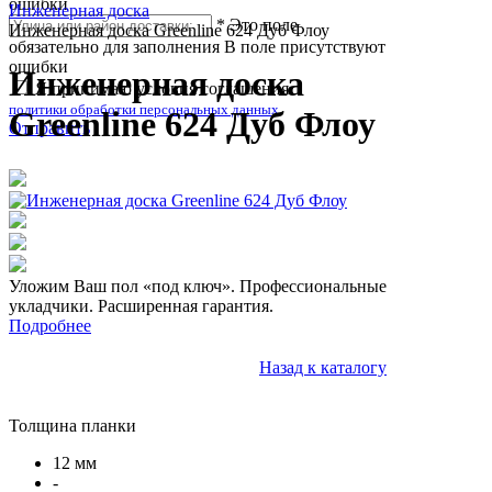
ошибки
Инженерная доска
*
Это поле
Инженерная доска Greenline 624 Дуб Флоу
обязательно для заполнения
В поле присутствуют
ошибки
Инженерная доска
Я принимаю условия соглашения
политики обработки персональных данных
Greenline 624 Дуб Флоу
Отправить
Уложим Ваш пол «под ключ». Профессиональные
укладчики. Расширенная гарантия.
Подробнее
Назад к каталогу
Толщина планки
12 мм
-