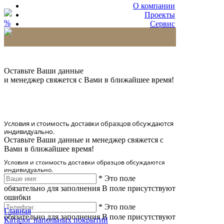
О компании
Проекты
%
Сервис
Партнерам
* Количество доставляемых образцов ограничено
в 6 шт.
Оставьте Ваши данные
и менеджер свяжется с Вами в ближайшее время!
Условия и стоимость доставки образцов обсуждаются
индивидуально.
Оставьте Ваши данные и менеджер свяжется с
Вами в ближайшее время!
Условия и стоимость доставки образцов обсуждаются
индивидуально.
*
Это поле
обязательно для заполнения
В поле присутствуют
ошибки
*
Это поле
Главная
обязательно для заполнения
В поле присутствуют
Каталог напольных покрытий