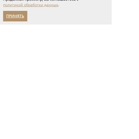
напольные покрытия
политикой обработки данных
.
межкомнатные двери
ПРИНЯТЬ
Спецпредложения
Партнерам
О компании
новости
мероприятия
карьера
написать нам
Помощь в выборе
Адреса салонов
политика конфиденциальности
Указанные на сайте цены носят
исключительно
ознакомительный характер и не
являются публичной офертой.