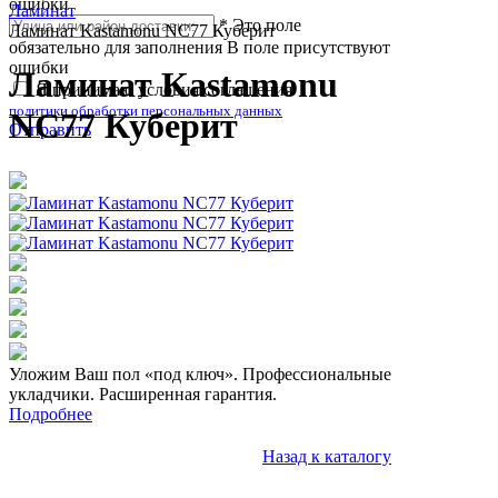
ошибки
Ламинат
*
Это поле
Ламинат Kastamonu NC77 Куберит
обязательно для заполнения
В поле присутствуют
ошибки
Ламинат Kastamonu
Я принимаю условия соглашения
политики обработки персональных данных
NC77 Куберит
Отправить
Уложим Ваш пол «под ключ». Профессиональные
укладчики. Расширенная гарантия.
Подробнее
Назад к каталогу