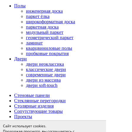
Полы
инженерная доска
паркет ёлка
широкоформатная доска
паркетная доска
модульный паркет
геометрический паркет
ламинат
кварцвиниловые полы
пробковые покрытия
Двери
двери неоклассика
классические двери
современные двери
двери из массива
двери soft-touch
Стеновые панели
Стеклянные перегородки
Столярные изделия
Сопутствующие товары
Проекты
Сервис
Сайт использует cookies.
доставка и оплата
Продолжая просмотр, вы соглашаетесь с