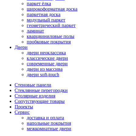
паркет ёлка
широкоформатная доска
паркетная доска
модульный паркет
геометрический паркет
ламинат
кварцвиниловые полы
пробковые покрытия
Двери
двери неоклассика
классические двери
современные двери
двери из массива
двери soft-touch
Стеновые панели
Стеклянные перегородки
Столярные изделия
Сопутствующие товары
Проекты
Сервис
доставка и оплата
напольные покрытия
межкомнатные двери