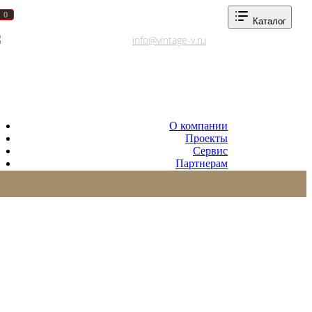
0
0
Каталог
Адреса салонов
info@vintage-v.ru
О компании
Проекты
Сервис
Партнерам