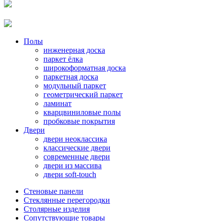
Полы
инженерная доска
паркет ёлка
широкоформатная доска
паркетная доска
модульный паркет
геометрический паркет
ламинат
кварцвиниловые полы
пробковые покрытия
Двери
двери неоклассика
классические двери
современные двери
двери из массива
двери soft-touch
Стеновые панели
Стеклянные перегородки
Столярные изделия
Сопутствующие товары