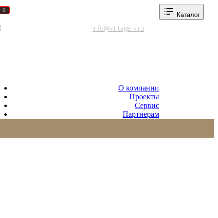
0
0
Каталог
Адреса салонов
info@vintage-v.ru
О компании
Проекты
Сервис
Партнерам