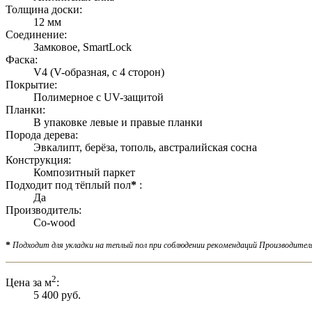
Толщина доски:
12 мм
Соединение:
Замковое, SmartLock
Фаска:
V4 (V-образная, с 4 сторон)
Покрытие:
Полимерное с UV-защитой
Планки:
В упаковке левые и правые планки
Порода дерева:
Эвкалипт, берёза, тополь, австралийская сосна
Конструкция:
Композитный паркет
Подходит под тёплый пол
*
:
Да
Производитель:
Co-wood
*
Подходит для укладки на теплый пол при соблюдении рекомендаций Производител
2
Цена за м
:
5 400 руб.