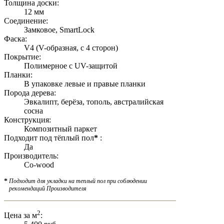
Толщина доски:
12 мм
Соединение:
Замковое, SmartLock
Фаска:
V4 (V-образная, с 4 сторон)
Покрытие:
Полимерное с UV-защитой
Планки:
В упаковке левые и правые планки
Порода дерева:
Эвкалипт, берёза, тополь, австралийская
сосна
Конструкция:
Композитный паркет
Подходит под тёплый пол
*
:
Да
Производитель:
Co-wood
*
Подходит для укладки на теплый пол при соблюдении
рекомендаций Производителя
2
Цена за м
: