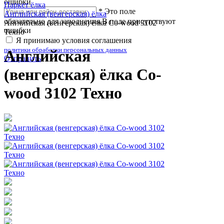
ошибки
Паркет ёлка
*
Это поле
Английская (венгерская) ёлка
обязательно для заполнения
В поле присутствуют
Английская (венгерская) ёлка Co-wood 3102
ошибки
Техно
Я принимаю условия соглашения
политики обработки персональных данных
Английская
Отправить
(венгерская) ёлка Co-
wood 3102 Техно