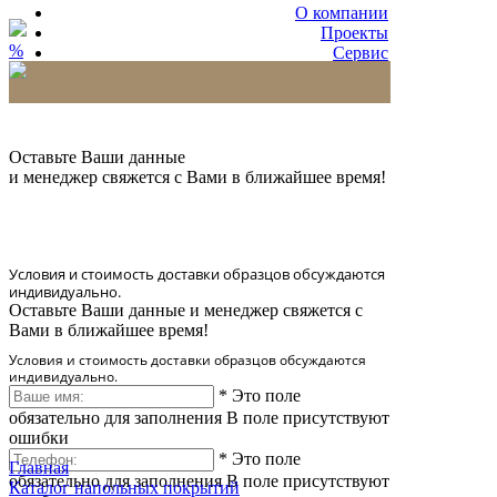
О компании
Проекты
%
Сервис
Партнерам
* Количество доставляемых образцов ограничено
в 6 шт.
Оставьте Ваши данные
и менеджер свяжется с Вами в ближайшее время!
Условия и стоимость доставки образцов обсуждаются
индивидуально.
Оставьте Ваши данные и менеджер свяжется с
Вами в ближайшее время!
Условия и стоимость доставки образцов обсуждаются
индивидуально.
*
Это поле
обязательно для заполнения
В поле присутствуют
ошибки
*
Это поле
Главная
обязательно для заполнения
В поле присутствуют
Каталог напольных покрытий