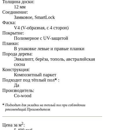
Толщина доски:
12 мм
Соединение:
Замковое, SmartLock
Фаска:
V4 (V-образная, с 4 сторон)
Покрытие:
Полимерное с UV-защитой
Планки:
В упаковке левые и правые планки
Порода дерева:
Эвкалипт, берёза, тополь, австралийская
сосна
Конструкция:
Композитный паркет
Подходит под тёплый пол
*
:
Да
Производитель:
Co-wood
*
Подходит для укладки на теплый пол при соблюдении
рекомендаций Производителя
2
Цена за м
: