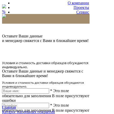
О компании
Проекты
%
Сервис
Партнерам
* Количество доставляемых образцов ограничено
в 6 шт.
Оставьте Ваши данные
и менеджер свяжется с Вами в ближайшее время!
Условия и стоимость доставки образцов обсуждаются
индивидуально.
Оставьте Ваши данные и менеджер свяжется с
Вами в ближайшее время!
Условия и стоимость доставки образцов обсуждаются
индивидуально.
*
Это поле
обязательно для заполнения
В поле присутствуют
ошибки
*
Это поле
Главная
обязательно для заполнения
В поле присутствуют
Каталог напольных покрытий