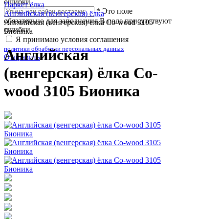
ошибки
Паркет ёлка
*
Это поле
Английская (венгерская) ёлка
обязательно для заполнения
В поле присутствуют
Английская (венгерская) ёлка Co-wood 3105
ошибки
Бионика
Я принимаю условия соглашения
политики обработки персональных данных
Английская
Отправить
(венгерская) ёлка Co-
wood 3105 Бионика