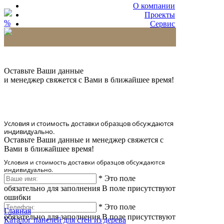
О компании
Проекты
%
Сервис
Партнерам
* Количество доставляемых образцов ограничено
в 6 шт.
Оставьте Ваши данные
и менеджер свяжется с Вами в ближайшее время!
Условия и стоимость доставки образцов обсуждаются
индивидуально.
Оставьте Ваши данные и менеджер свяжется с
Вами в ближайшее время!
Условия и стоимость доставки образцов обсуждаются
индивидуально.
*
Это поле
обязательно для заполнения
В поле присутствуют
ошибки
*
Это поле
Главная
обязательно для заполнения
В поле присутствуют
Каталог панелей для стен из дерева