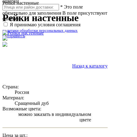
ошибки
Рейки настенные
*
Это поле
обязательно для заполнения
В поле присутствуют
Рейки настенные
ошибки
Я принимаю условия соглашения
политики обработки персональных данных
Отправить
Назад к каталогу
Страна:
Россия
Материал:
Сращенный дуб
Возможные цвета:
можно заказать в индивидуальном
цвете
Цена за шт.: