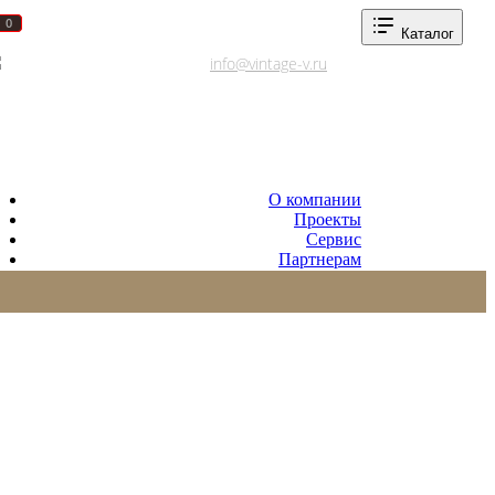
0
0
Каталог
Адреса салонов
info@vintage-v.ru
О компании
Проекты
Сервис
Партнерам