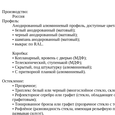
Производство:
Россия
Профиль:
Анодированный алюминиевый профиль, доступные цвет
• белый анодированный (матовый);
• черный анодированный (матовый);
• шампань анодированный (матовый);
• выкрас по RAL.
Коробка:
• Копланарный, вровень с дверью (МДФ);
• Телескопический, ступенькой (МДФ);
• Скрытый, под штукатурку (алюминиевый);
• С притворной планкой (алюминиевый).
Остекление:
• Прозрачное;
• Триплекс белый или черный (многослойное стекло, скл
• Рефлекторное серебро или графит (стекло, обладающее
графитовым);
• Тонированное бронза или графит (прозрачное стекло с 
• Рифлёное (разновидность стекла, имеющая рельефную п
размывая силуэт).