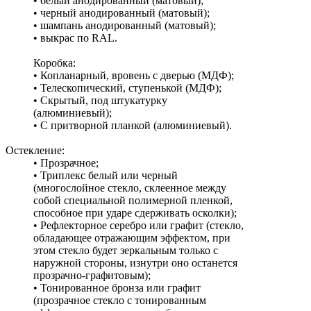
• белый анодированный (матовый);
• черный анодированный (матовый);
• шампань анодированный (матовый);
• выкрас по RAL.
Коробка:
• Копланарный, вровень с дверью (МДФ);
• Телескопический, ступенькой (МДФ);
• Скрытый, под штукатурку
(алюминиевый);
• С притворной планкой (алюминиевый).
Остекление:
• Прозрачное;
• Триплекс белый или черный
(многослойное стекло, склеенное между
собой специальной полимерной пленкой,
способное при ударе сдерживать осколки);
• Рефлекторное серебро или графит (стекло,
обладающее отражающим эффектом, при
этом стекло будет зеркальным только с
наружной стороны, изнутри оно останется
прозрачно-графитовым);
• Тонированное бронза или графит
(прозрачное стекло с тонированным