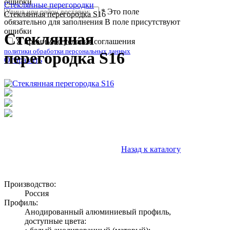
ошибки
Стеклянные перегородки
*
Это поле
Стеклянная перегородка S16
обязательно для заполнения
В поле присутствуют
ошибки
Стеклянная
Я принимаю условия соглашения
политики обработки персональных данных
перегородка S16
Отправить
Назад к каталогу
Производство:
Россия
Профиль:
Анодированный алюминиевый профиль,
доступные цвета: