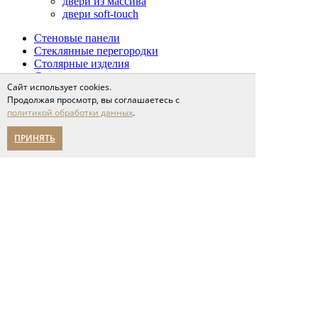
двери из массива
двери soft-touch
Стеновые панели
Стеклянные перегородки
Столярные изделия
Сопутствующие товары
Сайт использует cookies.
Проекты
Продолжая просмотр, вы соглашаетесь с
Сервис
политикой обработки данных
.
доставка и оплата
напольные покрытия
ПРИНЯТЬ
межкомнатные двери
Спецпредложения
Партнерам
О компании
новости
мероприятия
карьера
написать нам
Помощь в выборе
Адреса салонов
политика конфиденциальности