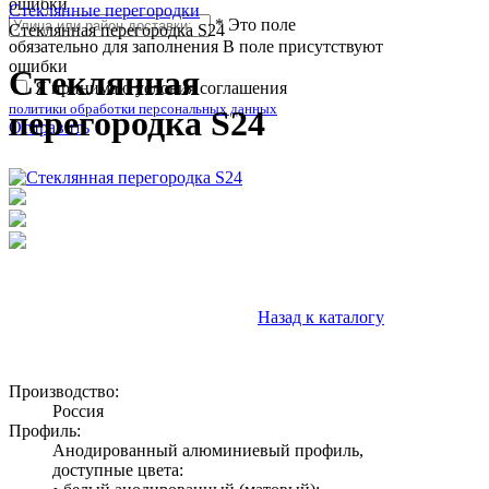
ошибки
Стеклянные перегородки
*
Это поле
Стеклянная перегородка S24
обязательно для заполнения
В поле присутствуют
ошибки
Стеклянная
Я принимаю условия соглашения
политики обработки персональных данных
перегородка S24
Отправить
Назад к каталогу
Производство:
Россия
Профиль:
Анодированный алюминиевый профиль,
доступные цвета: