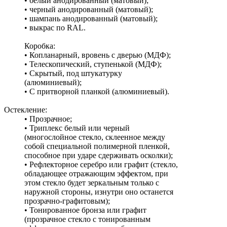
• белый анодированный (матовый);
• черный анодированный (матовый);
• шампань анодированный (матовый);
• выкрас по RAL.
Коробка:
• Копланарный, вровень с дверью (МДФ);
• Телескопический, ступенькой (МДФ);
• Скрытый, под штукатурку
(алюминиевый);
• С притворной планкой (алюминиевый).
Остекление:
• Прозрачное;
• Триплекс белый или черный
(многослойное стекло, склеенное между
собой специальной полимерной пленкой,
способное при ударе сдерживать осколки);
• Рефлекторное серебро или графит (стекло,
обладающее отражающим эффектом, при
этом стекло будет зеркальным только с
наружной стороны, изнутри оно останется
прозрачно-графитовым);
• Тонированное бронза или графит
(прозрачное стекло с тонированным