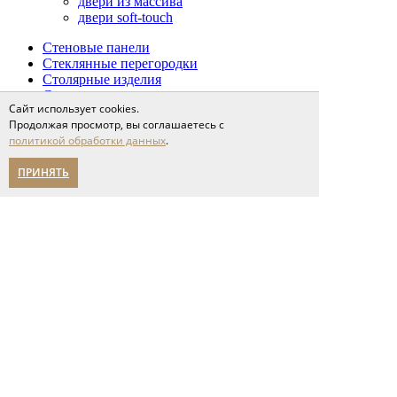
двери из массива
двери soft-touch
Стеновые панели
Стеклянные перегородки
Столярные изделия
Сопутствующие товары
Сайт использует cookies.
Проекты
Продолжая просмотр, вы соглашаетесь с
Сервис
политикой обработки данных
.
доставка и оплата
напольные покрытия
ПРИНЯТЬ
межкомнатные двери
Спецпредложения
Партнерам
О компании
новости
мероприятия
карьера
написать нам
Помощь в выборе
Адреса салонов
политика конфиденциальности