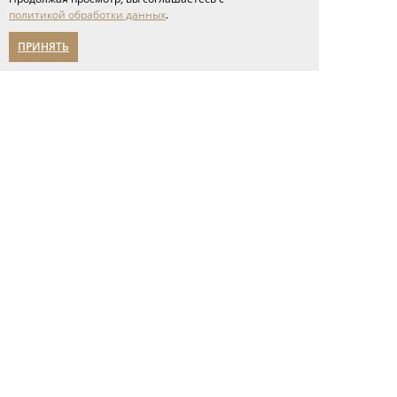
мероприятия
политикой обработки данных
.
карьера
написать нам
ПРИНЯТЬ
Помощь в выборе
Адреса салонов
политика конфиденциальности
Указанные на сайте цены носят
исключительно
ознакомительный характер и не
являются публичной офертой.
Фотографии на сайте носят
ознакомительный характер и не
позволяют точно передать цвет,
фактуру и отделку готовых
изделий.
Дополнительную информацию о