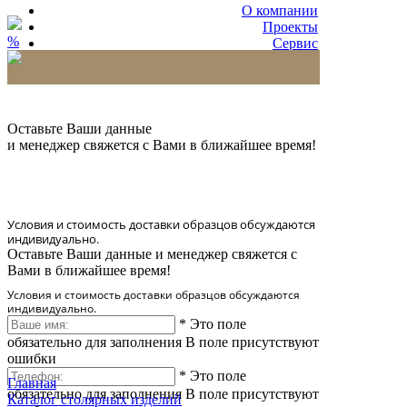
О компании
Проекты
%
Сервис
Партнерам
* Количество доставляемых образцов ограничено
в 6 шт.
Оставьте Ваши данные
и менеджер свяжется с Вами в ближайшее время!
Условия и стоимость доставки образцов обсуждаются
индивидуально.
Оставьте Ваши данные и менеджер свяжется с
Вами в ближайшее время!
Условия и стоимость доставки образцов обсуждаются
индивидуально.
*
Это поле
обязательно для заполнения
В поле присутствуют
ошибки
*
Это поле
Главная
обязательно для заполнения
В поле присутствуют
Каталог столярных изделий