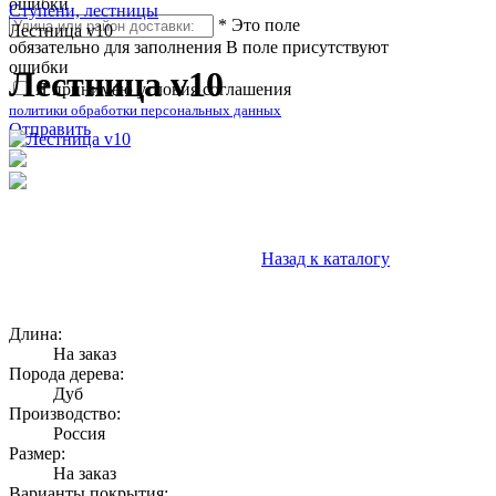
ошибки
Ступени, лестницы
*
Это поле
Лестница v10
обязательно для заполнения
В поле присутствуют
ошибки
Лестница v10
Я принимаю условия соглашения
политики обработки персональных данных
Отправить
Назад к каталогу
Длина:
На заказ
Порода дерева:
Дуб
Производство:
Россия
Размер:
На заказ
Варианты покрытия: