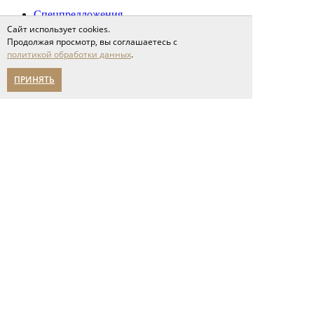
Спецпредложения
Партнерам
Сайт использует cookies.
О компании
Продолжая просмотр, вы соглашаетесь с
новости
политикой обработки данных
.
мероприятия
карьера
ПРИНЯТЬ
написать нам
Помощь в выборе
Адреса салонов
политика конфиденциальности
Указанные на сайте цены носят
исключительно
ознакомительный характер и не
являются публичной офертой.
Фотографии на сайте носят
ознакомительный характер и не