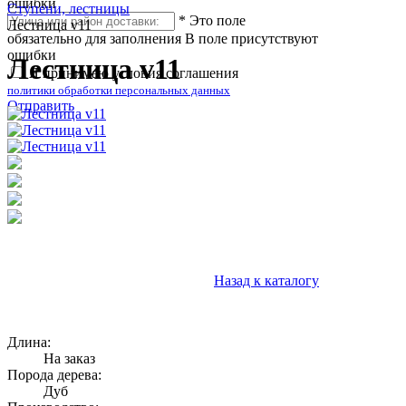
ошибки
Ступени, лестницы
*
Это поле
Лестница v11
обязательно для заполнения
В поле присутствуют
ошибки
Лестница v11
Я принимаю условия соглашения
политики обработки персональных данных
Отправить
Назад к каталогу
Длина:
На заказ
Порода дерева:
Дуб