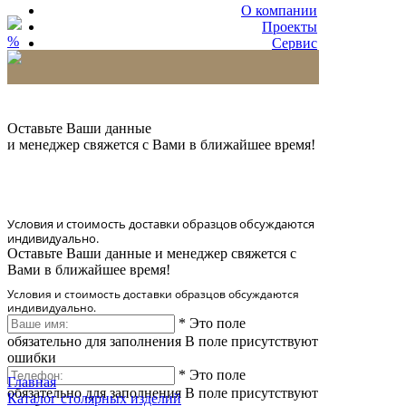
О компании
Проекты
%
Сервис
Партнерам
* Количество доставляемых образцов ограничено
в 6 шт.
Оставьте Ваши данные
и менеджер свяжется с Вами в ближайшее время!
Условия и стоимость доставки образцов обсуждаются
индивидуально.
Оставьте Ваши данные и менеджер свяжется с
Вами в ближайшее время!
Условия и стоимость доставки образцов обсуждаются
индивидуально.
*
Это поле
обязательно для заполнения
В поле присутствуют
ошибки
*
Это поле
Главная
обязательно для заполнения
В поле присутствуют
Каталог столярных изделий