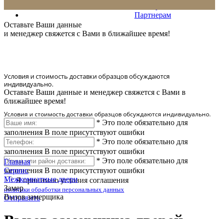
Сервис
Партнерам
* Количество доставляемых образцов ограничено в 6 шт.
Оставьте Ваши данные
и менеджер свяжется с Вами в ближайшее время!
Условия и стоимость доставки образцов обсуждаются
индивидуально.
Оставьте Ваши данные и менеджер свяжется с Вами в
ближайшее время!
Условия и стоимость доставки образцов обсуждаются индивидуально.
*
Это поле обязательно для
заполнения
В поле присутствуют ошибки
*
Это поле обязательно для
заполнения
В поле присутствуют ошибки
*
Это поле обязательно для
Главная
заполнения
Сервис
В поле присутствуют ошибки
Межкомнатные двери
Я принимаю условия соглашения
Замер
политики обработки персональных данных
Вызов замерщика
Отправить