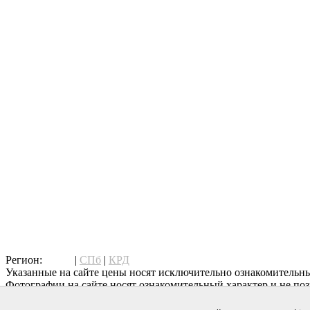
написать нам
Регион:
МСК
|
СПб
|
КРД
Указанные на сайте цены носят исключительно ознакомительны
Фотографии на сайте носят ознакомительный характер и не поз
Дополнительную информацию о товаре уточняйте у менеджеров
Copyright © Vintage — фирменная сеть салонов в Москве, двери