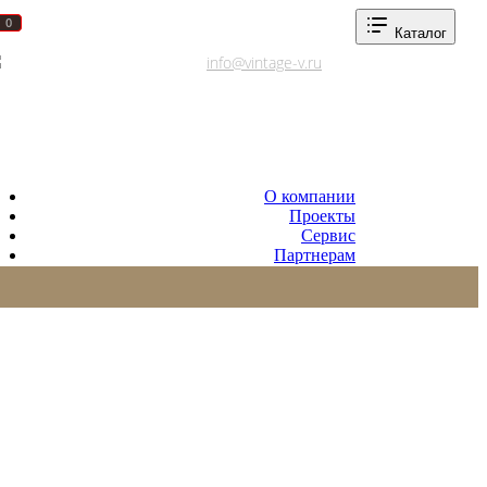
0
0
Каталог
Адреса салонов
info@vintage-v.ru
О компании
Проекты
Сервис
Партнерам