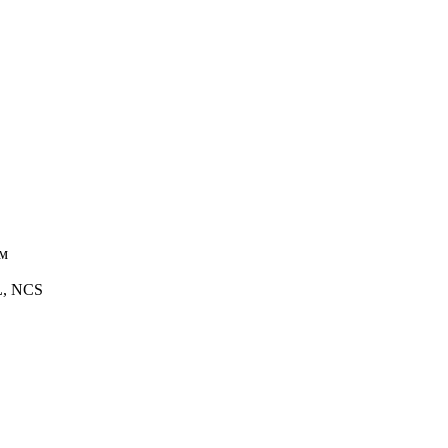
ом
L, NCS