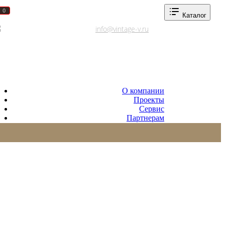
0
0
Каталог
Адреса салонов
info@vintage-v.ru
О компании
Проекты
Сервис
Партнерам