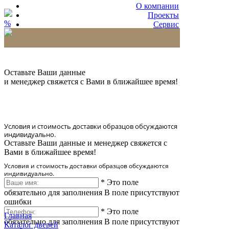
О компании
Проекты
%
Сервис
Партнерам
* Количество доставляемых образцов ограничено
в 6 шт.
Оставьте Ваши данные
и менеджер свяжется с Вами в ближайшее время!
Условия и стоимость доставки образцов обсуждаются
индивидуально.
Оставьте Ваши данные и менеджер свяжется с
Вами в ближайшее время!
Условия и стоимость доставки образцов обсуждаются
индивидуально.
*
Это поле
обязательно для заполнения
В поле присутствуют
ошибки
*
Это поле
Главная
обязательно для заполнения
В поле присутствуют
Каталог дверей