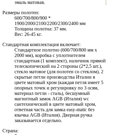
эмаль матовая.
Размеры полотен:
600/700/800/900 *
1900/2000/2100/2200/2300/2400 мм
Толщина полотна: 37 мм.
Вес: 26-45 кг.
Стандартная комплектация включает:
Стандартное полотно (600/700/800 мм х
2000 мм), коробка с уплотнителем
стандартная (1 комплект), наличник прямой
телескопический на 2 стороны (2*2,5 шт.),
стекло матовое (для полотен со стеклом), 2
скрытые петли производства Италии в
цвете матовый хром (каждая петля имеет 5
опорных точек и регулировку по 3 осям,
материал петли - сталь), бесшумный
магнитный замок AGB (Италия) wc
сантехнический в цвете матовый хром,
ответная часть для замка easy-matic без
язычка AGB (Италия). Дверная ручка
заказывается отдельно.
Страна: