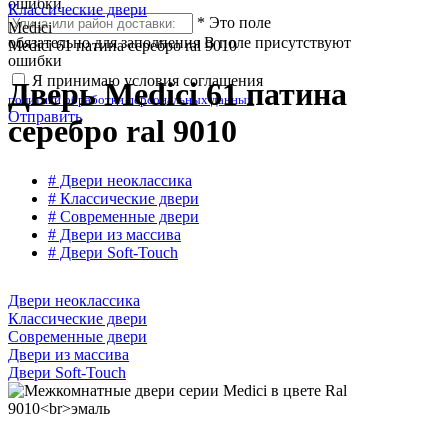
ошибки
Классические двери
*
Это поле
Medici
обязательно для заполнения
В поле присутствуют
Medici 61 патина серебро ral 9010
ошибки
Я принимаю условия соглашения
Дверь Medici 61 патина
политики обработки персональных данных
Отправить
серебро ral 9010
# Двери неоклассика
# Классические двери
# Современные двери
# Двери из массива
# Двери Soft-Touch
Двери неоклассика
Классические двери
Современные двери
Двери из массива
Двери Soft-Touch