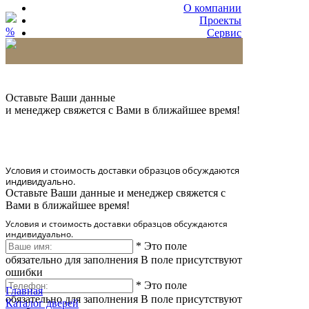
О компании
Проекты
%
Сервис
Партнерам
* Количество доставляемых образцов ограничено
в 6 шт.
Оставьте Ваши данные
и менеджер свяжется с Вами в ближайшее время!
Условия и стоимость доставки образцов обсуждаются
индивидуально.
Оставьте Ваши данные и менеджер свяжется с
Вами в ближайшее время!
Условия и стоимость доставки образцов обсуждаются
индивидуально.
*
Это поле
обязательно для заполнения
В поле присутствуют
ошибки
*
Это поле
Главная
обязательно для заполнения
В поле присутствуют
Каталог дверей