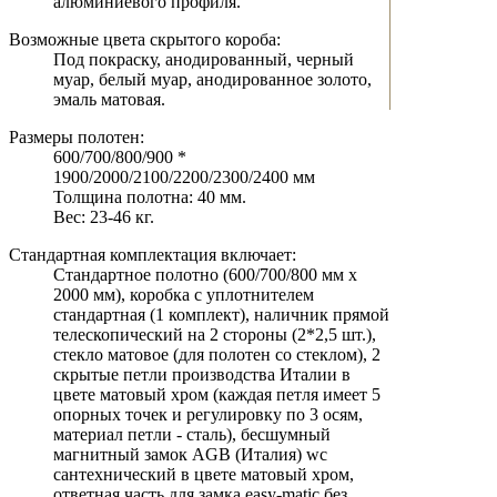
алюминиевого профиля.
Возможные цвета скрытого короба:
Под покраску, анодированный, черный
муар, белый муар, анодированное золото,
эмаль матовая.
Размеры полотен:
600/700/800/900 *
1900/2000/2100/2200/2300/2400 мм
Толщина полотна: 40 мм.
Вес: 23-46 кг.
Стандартная комплектация включает:
Стандартное полотно (600/700/800 мм х
2000 мм), коробка с уплотнителем
стандартная (1 комплект), наличник прямой
телескопический на 2 стороны (2*2,5 шт.),
стекло матовое (для полотен со стеклом), 2
скрытые петли производства Италии в
цвете матовый хром (каждая петля имеет 5
опорных точек и регулировку по 3 осям,
материал петли - сталь), бесшумный
магнитный замок AGB (Италия) wc
сантехнический в цвете матовый хром,
ответная часть для замка easy-matic без