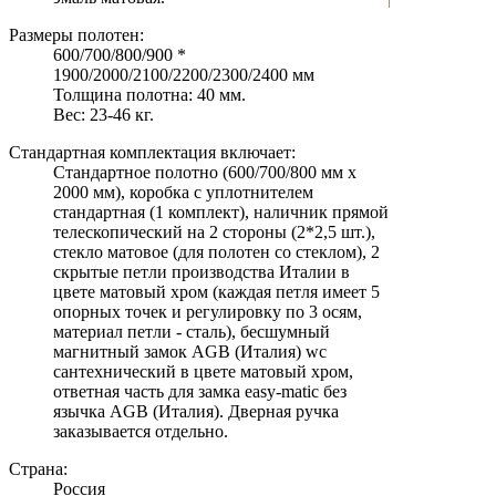
Размеры полотен:
600/700/800/900 *
1900/2000/2100/2200/2300/2400 мм
Толщина полотна: 40 мм.
Вес: 23-46 кг.
Стандартная комплектация включает:
Стандартное полотно (600/700/800 мм х
2000 мм), коробка с уплотнителем
стандартная (1 комплект), наличник прямой
телескопический на 2 стороны (2*2,5 шт.),
стекло матовое (для полотен со стеклом), 2
скрытые петли производства Италии в
цвете матовый хром (каждая петля имеет 5
опорных точек и регулировку по 3 осям,
материал петли - сталь), бесшумный
магнитный замок AGB (Италия) wc
сантехнический в цвете матовый хром,
ответная часть для замка easy-matic без
язычка AGB (Италия). Дверная ручка
заказывается отдельно.
Страна:
Россия