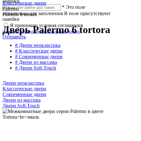
ошибки
Классические двери
*
Это поле
Palermo
обязательно для заполнения
В поле присутствуют
Palermo 6 tortora
ошибки
Я принимаю условия соглашения
Дверь Palermo 6 tortora
политики обработки персональных данных
Отправить
# Двери неоклассика
# Классические двери
# Современные двери
# Двери из массива
# Двери Soft-Touch
Двери неоклассика
Классические двери
Современные двери
Двери из массива
Двери Soft-Touch