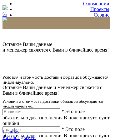
О компании
Проекты
%
Сервис
Партнерам
* Количество доставляемых образцов ограничено
в 6 шт.
Оставьте Ваши данные
и менеджер свяжется с Вами в ближайшее время!
Условия и стоимость доставки образцов обсуждаются
индивидуально.
Оставьте Ваши данные и менеджер свяжется с
Вами в ближайшее время!
Условия и стоимость доставки образцов обсуждаются
индивидуально.
*
Это поле
обязательно для заполнения
В поле присутствуют
ошибки
*
Это поле
Главная
обязательно для заполнения
В поле присутствуют
Каталог дверей