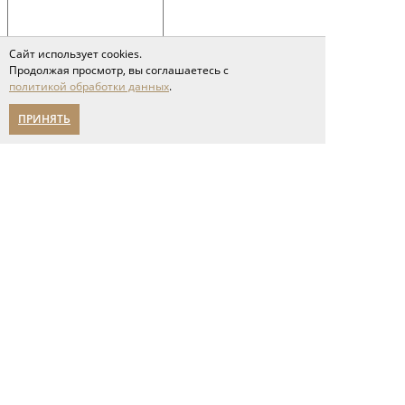
Сайт использует cookies.
Продолжая просмотр, вы соглашаетесь с
политикой обработки данных
.
*
Это поле обязательно
ПРИНЯТЬ
для заполнения
Сообщение слишком короткое
Я принимаю условия соглашения
политики обработки персональных данных
Отправить
Полы