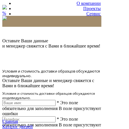
О компании
Проекты
%
Сервис
Партнерам
* Количество доставляемых образцов ограничено
в 6 шт.
Оставьте Ваши данные
и менеджер свяжется с Вами в ближайшее время!
Условия и стоимость доставки образцов обсуждаются
индивидуально.
Оставьте Ваши данные и менеджер свяжется с
Вами в ближайшее время!
Условия и стоимость доставки образцов обсуждаются
индивидуально.
*
Это поле
обязательно для заполнения
В поле присутствуют
ошибки
*
Это поле
Главная
обязательно для заполнения
В поле присутствуют
Каталог дверей