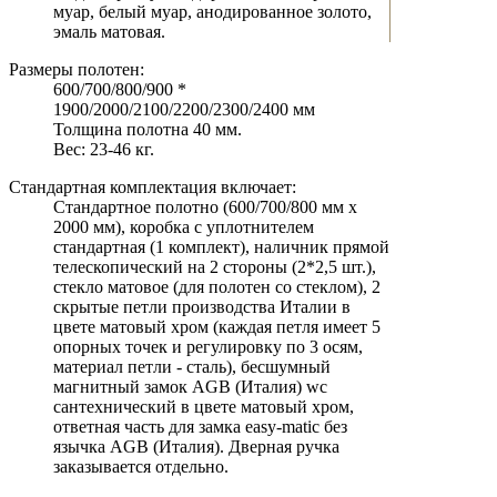
муар, белый муар, анодированное золото,
эмаль матовая.
Размеры полотен:
600/700/800/900 *
1900/2000/2100/2200/2300/2400 мм
Толщина полотна 40 мм.
Вес: 23-46 кг.
Стандартная комплектация включает:
Стандартное полотно (600/700/800 мм х
2000 мм), коробка с уплотнителем
стандартная (1 комплект), наличник прямой
телескопический на 2 стороны (2*2,5 шт.),
стекло матовое (для полотен со стеклом), 2
скрытые петли производства Италии в
цвете матовый хром (каждая петля имеет 5
опорных точек и регулировку по 3 осям,
материал петли - сталь), бесшумный
магнитный замок AGB (Италия) wc
сантехнический в цвете матовый хром,
ответная часть для замка easy-matic без
язычка AGB (Италия). Дверная ручка
заказывается отдельно.