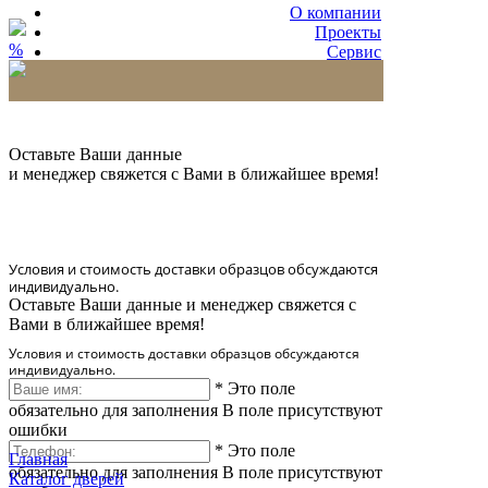
О компании
Проекты
%
Сервис
Партнерам
* Количество доставляемых образцов ограничено
в 6 шт.
Оставьте Ваши данные
и менеджер свяжется с Вами в ближайшее время!
Условия и стоимость доставки образцов обсуждаются
индивидуально.
Оставьте Ваши данные и менеджер свяжется с
Вами в ближайшее время!
Условия и стоимость доставки образцов обсуждаются
индивидуально.
*
Это поле
обязательно для заполнения
В поле присутствуют
ошибки
*
Это поле
Главная
обязательно для заполнения
В поле присутствуют
Каталог дверей