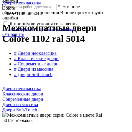
ошибки
Двери неоклассика
*
Это поле
Colore
обязательно для заполнения
В поле присутствуют
Colore 1102 ral 5014
ошибки
Я принимаю условия соглашения
Межкомнатные двери
политики обработки персональных данных
Отправить
Colore 1102 ral 5014
# Двери неоклассика
# Классические двери
# Современные двери
# Двери из массива
# Двери Soft-Touch
Двери неоклассика
Классические двери
Современные двери
Двери из массива
Двери Soft-Touch