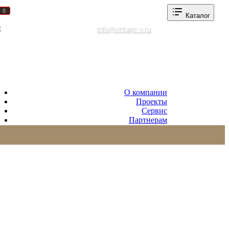
0
0
Каталог
Адреса салонов
info@vintage-v.ru
О компании
Проекты
Сервис
Партнерам