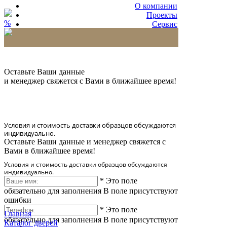
О компании
Проекты
%
Сервис
Партнерам
* Количество доставляемых образцов ограничено
в 6 шт.
Оставьте Ваши данные
и менеджер свяжется с Вами в ближайшее время!
Условия и стоимость доставки образцов обсуждаются
индивидуально.
Оставьте Ваши данные и менеджер свяжется с
Вами в ближайшее время!
Условия и стоимость доставки образцов обсуждаются
индивидуально.
*
Это поле
обязательно для заполнения
В поле присутствуют
ошибки
*
Это поле
Главная
обязательно для заполнения
В поле присутствуют
Каталог дверей