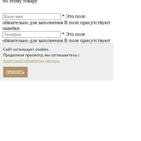
по этому товару
*
Это поле
обязательно для заполнения
В поле присутствуют
ошибки
*
Это поле
обязательно для заполнения
В поле присутствуют
ошибки
Сайт использует cookies.
*
Это поле
Продолжая просмотр, вы соглашаетесь с
обязательно для заполнения
В поле присутствуют
политикой обработки данных
.
ошибки
ПРИНЯТЬ
*
Это поле обязательно
для заполнения
Сообщение слишком короткое
Я принимаю условия соглашения
политики обработки персональных данных
Отправить