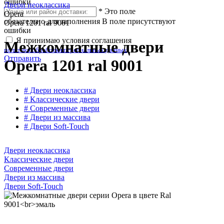
ошибки
Двери неоклассика
*
Это поле
Opera
обязательно для заполнения
В поле присутствуют
Opera 1201 ral 9001
ошибки
Я принимаю условия соглашения
Межкомнатные двери
политики обработки персональных данных
Отправить
Opera 1201 ral 9001
# Двери неоклассика
# Классические двери
# Современные двери
# Двери из массива
# Двери Soft-Touch
Двери неоклассика
Классические двери
Современные двери
Двери из массива
Двери Soft-Touch