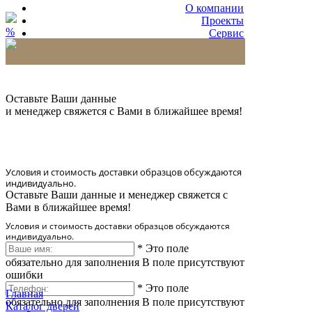
О компании
Проекты
%
Сервис
Партнерам
* Количество доставляемых образцов ограничено
в 6 шт.
Оставьте Ваши данные
и менеджер свяжется с Вами в ближайшее время!
Условия и стоимость доставки образцов обсуждаются
индивидуально.
Оставьте Ваши данные и менеджер свяжется с
Вами в ближайшее время!
Условия и стоимость доставки образцов обсуждаются
индивидуально.
*
Это поле
обязательно для заполнения
В поле присутствуют
ошибки
*
Это поле
Главная
обязательно для заполнения
В поле присутствуют
Каталог дверей