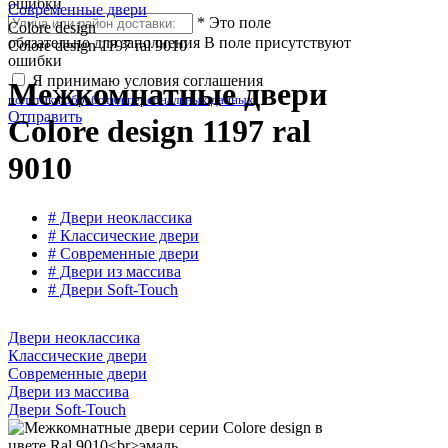
ошибки
Современные двери
*
Это поле
Colore design
обязательно для заполнения
В поле присутствуют
Colore design 1197 ral 9010
ошибки
Я принимаю условия соглашения
Межкомнатные двери
политики обработки персональных данных
Отправить
Colore design 1197 ral
9010
# Двери неоклассика
# Классические двери
# Современные двери
# Двери из массива
# Двери Soft-Touch
Двери неоклассика
Классические двери
Современные двери
Двери из массива
Двери Soft-Touch