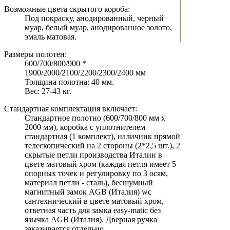
Возможные цвета скрытого короба:
Под покраску, анодированный, черный
муар, белый муар, анодированное золото,
эмаль матовая.
Размеры полотен:
600/700/800/900 *
1900/2000/2100/2200/2300/2400 мм
Толщина полотна: 40 мм.
Вес: 27-43 кг.
Стандартная комплектация включает:
Стандартное полотно (600/700/800 мм х
2000 мм), коробка с уплотнителем
стандартная (1 комплект), наличник прямой
телескопический на 2 стороны (2*2,5 шт.), 2
скрытые петли производства Италии в
цвете матовый хром (каждая петля имеет 5
опорных точек и регулировку по 3 осям,
материал петли - сталь), бесшумный
магнитный замок AGB (Италия) wc
сантехнический в цвете матовый хром,
ответная часть для замка easy-matic без
язычка AGB (Италия). Дверная ручка
заказывается отдельно.