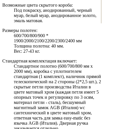
Возможные цвета скрытого короба:
Под покраску, анодированный, черный
муар, белый муар, анодированное золото,
эмаль матовая.
Размеры полотен:
600/700/800/900 *
1900/2000/2100/2200/2300/2400 мм
Толщина полотна: 40 мм.
Вес: 27-43 кг.
Стандартная комплектация включает:
Стандартное полотно (600/700/800 мм х
2000 мм), коробка с уплотнителем
стандартная (1 комплект), наличник прямой
телескопический на 2 стороны (2*2,5 шт.), 2
скрытые петли производства Италии в
цвете матовый хром (каждая петля имеет 5
опорных точек и регулировку по 3 осям,
материал петли - сталь), бесшумный
магнитный замок AGB (Италия) wc
сантехнический в цвете матовый хром,
ответная часть для замка easy-matic без
язычка AGB (Италия). Дверная ручка
заказывается отдельно.