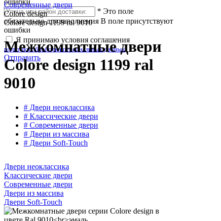
ошибки
Современные двери
*
Это поле
Colore design
обязательно для заполнения
В поле присутствуют
Colore design 1199 ral 9010
ошибки
Я принимаю условия соглашения
Межкомнатные двери
политики обработки персональных данных
Отправить
Colore design 1199 ral
9010
# Двери неоклассика
# Классические двери
# Современные двери
# Двери из массива
# Двери Soft-Touch
Двери неоклассика
Классические двери
Современные двери
Двери из массива
Двери Soft-Touch