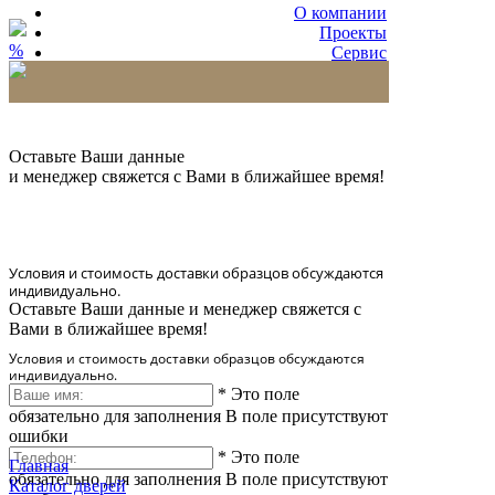
О компании
Проекты
%
Сервис
Партнерам
* Количество доставляемых образцов ограничено
в 6 шт.
Оставьте Ваши данные
и менеджер свяжется с Вами в ближайшее время!
Условия и стоимость доставки образцов обсуждаются
индивидуально.
Оставьте Ваши данные и менеджер свяжется с
Вами в ближайшее время!
Условия и стоимость доставки образцов обсуждаются
индивидуально.
*
Это поле
обязательно для заполнения
В поле присутствуют
ошибки
*
Это поле
Главная
обязательно для заполнения
В поле присутствуют
Каталог дверей