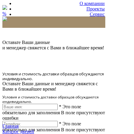
О компании
Проекты
%
Сервис
Партнерам
* Количество доставляемых образцов ограничено
в 6 шт.
Оставьте Ваши данные
и менеджер свяжется с Вами в ближайшее время!
Условия и стоимость доставки образцов обсуждаются
индивидуально.
Оставьте Ваши данные и менеджер свяжется с
Вами в ближайшее время!
Условия и стоимость доставки образцов обсуждаются
индивидуально.
*
Это поле
обязательно для заполнения
В поле присутствуют
ошибки
*
Это поле
Главная
обязательно для заполнения
В поле присутствуют
Каталог дверей