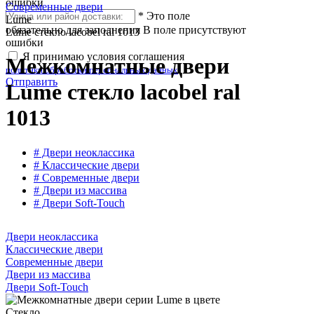
ошибки
Современные двери
*
Это поле
Lume
обязательно для заполнения
В поле присутствуют
Lume стекло lacobel ral 1013
ошибки
Я принимаю условия соглашения
Межкомнатные двери
политики обработки персональных данных
Отправить
Lume стекло lacobel ral
1013
# Двери неоклассика
# Классические двери
# Современные двери
# Двери из массива
# Двери Soft-Touch
Двери неоклассика
Классические двери
Современные двери
Двери из массива
Двери Soft-Touch