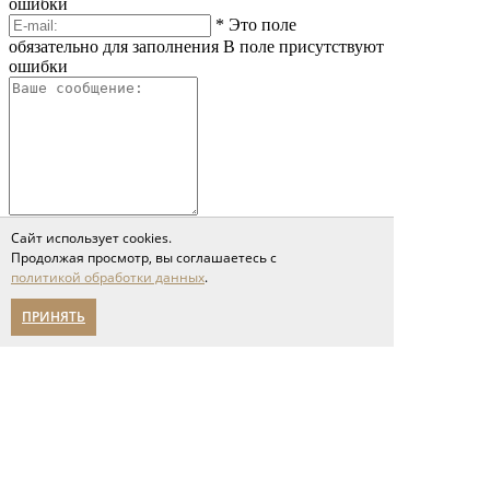
ошибки
*
Это поле
обязательно для заполнения
В поле присутствуют
ошибки
*
Это поле обязательно
Сайт использует cookies.
для заполнения
Сообщение слишком короткое
Продолжая просмотр, вы соглашаетесь с
Я принимаю условия соглашения
политикой обработки данных
.
политики обработки персональных данных
Отправить
ПРИНЯТЬ