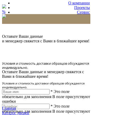
О компании
Проекты
%
Сервис
Партнерам
* Количество доставляемых образцов ограничено
в 6 шт.
Оставьте Ваши данные
и менеджер свяжется с Вами в ближайшее время!
Условия и стоимость доставки образцов обсуждаются
индивидуально.
Оставьте Ваши данные и менеджер свяжется с
Вами в ближайшее время!
Условия и стоимость доставки образцов обсуждаются
индивидуально.
*
Это поле
обязательно для заполнения
В поле присутствуют
ошибки
*
Это поле
Главная
обязательно для заполнения
В поле присутствуют
Каталог дверей