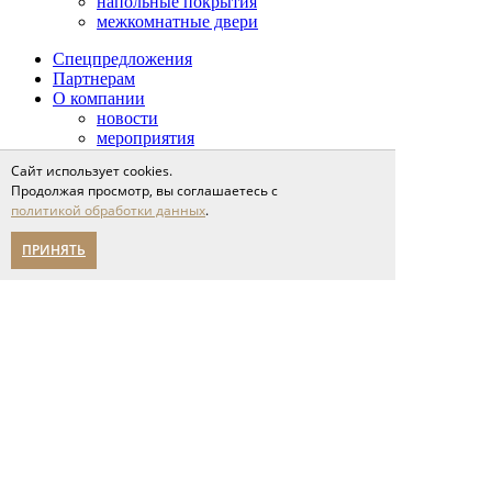
напольные покрытия
межкомнатные двери
Спецпредложения
Партнерам
О компании
новости
мероприятия
карьера
Сайт использует cookies.
написать нам
Продолжая просмотр, вы соглашаетесь с
Помощь в выборе
политикой обработки данных
.
Адреса салонов
политика конфиденциальности
ПРИНЯТЬ
Указанные на сайте цены носят
исключительно
ознакомительный характер и не
являются публичной офертой.