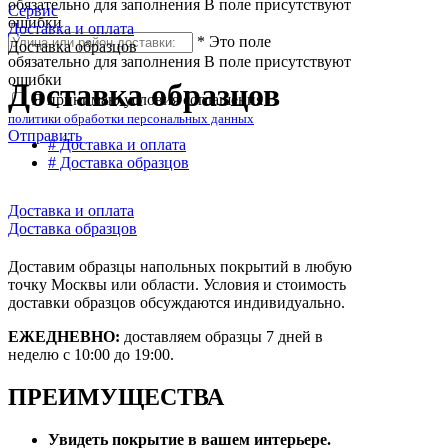
обязательно для заполнения
В поле присутствуют
Сервис
ошибки
Доставка и оплата
*
Это поле
Доставка образцов
обязательно для заполнения
В поле присутствуют
ошибки
Доставка образцов
Я принимаю условия соглашения
политики обработки персональных данных
Отправить
# Доставка и оплата
# Доставка образцов
Доставка и оплата
Доставка образцов
Доставим образцы напольных покрытий в любую
точку Москвы или области. Условия и стоимость
доставки образцов обсуждаются индивидуально.
ЕЖЕДНЕВНО:
доставляем образцы 7 дней в
неделю с 10:00 до 19:00.
ПРЕИМУЩЕСТВА
Увидеть покрытие в вашем интерьере.